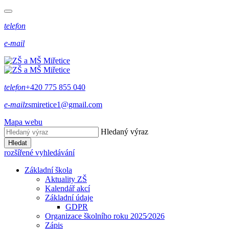
telefon
e-mail
telefon
+420 775 855 040
e-mail
zsmiretice1@gmail.com
Mapa webu
Hledaný výraz
Hledat
rozšířené vyhledávání
Základní škola
Aktuality ZŠ
Kalendář akcí
Základní údaje
GDPR
Organizace školního roku 2025⁄2026
Zápis