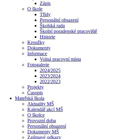
Zápis
O škole
Třídy
Personální obsazení
Školská rada
Školní poradenské pracoviště
Historie
Kroužky
Dokumenty
Informace
Volná pracovní místa
Fotogalerie
2024⁄2025
2023⁄2024
2022⁄2023
Projekty
Časopis
Mateřská škola
Aktuality MŠ
Kalendář akcí MŠ
O školce
Provozní doba
Personální obsazení
Dokumenty MŠ
Zajímavé odkazy