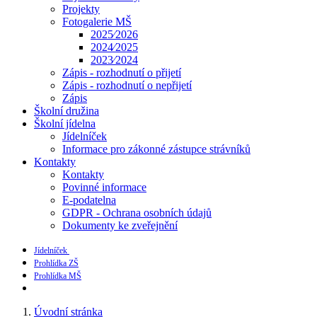
Projekty
Fotogalerie MŠ
2025⁄2026
2024⁄2025
2023⁄2024
Zápis - rozhodnutí o přijetí
Zápis - rozhodnutí o nepřijetí
Zápis
Školní družina
Školní jídelna
Jídelníček
Informace pro zákonné zástupce strávníků
Kontakty
Kontakty
Povinné informace
E-podatelna
GDPR - Ochrana osobních údajů
Dokumenty ke zveřejnění
Jídelníček
Prohlídka ZŠ
Prohlídka MŠ
Úvodní stránka