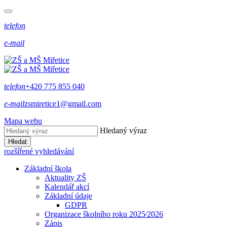
telefon
e-mail
telefon
+420 775 855 040
e-mail
zsmiretice1@gmail.com
Mapa webu
Hledaný výraz
Hledat
rozšířené vyhledávání
Základní škola
Aktuality ZŠ
Kalendář akcí
Základní údaje
GDPR
Organizace školního roku 2025⁄2026
Zápis