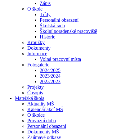
Zápis
O škole
Třídy
Personální obsazení
Školská rada
Školní poradenské pracoviště
Historie
Kroužky
Dokumenty
Informace
Volná pracovní místa
Fotogalerie
2024⁄2025
2023⁄2024
2022⁄2023
Projekty
Časopis
Mateřská škola
Aktuality MŠ
Kalendář akcí MŠ
O školce
Provozní doba
Personální obsazení
Dokumenty MŠ
Zajímavé odkazy