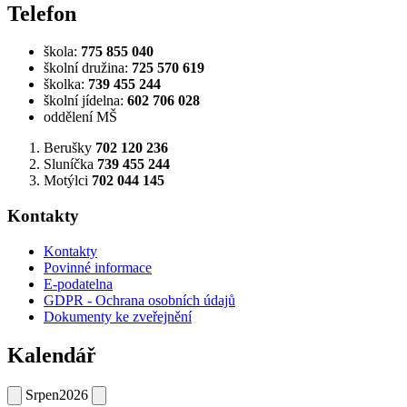
Telefon
škola:
775 855 040
školní družina:
725 570 619
školka:
739 455 244
školní jídelna:
602 706 028
oddělení MŠ
Berušky
702 120 236
Sluníčka
739 455 244
Motýlci
702 044 145
Kontakty
Kontakty
Povinné informace
E-podatelna
GDPR - Ochrana osobních údajů
Dokumenty ke zveřejnění
Kalendář
Srpen
2026