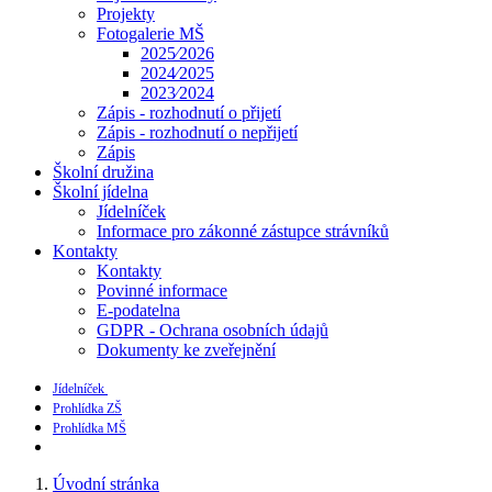
Projekty
Fotogalerie MŠ
2025⁄2026
2024⁄2025
2023⁄2024
Zápis - rozhodnutí o přijetí
Zápis - rozhodnutí o nepřijetí
Zápis
Školní družina
Školní jídelna
Jídelníček
Informace pro zákonné zástupce strávníků
Kontakty
Kontakty
Povinné informace
E-podatelna
GDPR - Ochrana osobních údajů
Dokumenty ke zveřejnění
Jídelníček
Prohlídka ZŠ
Prohlídka MŠ
Úvodní stránka