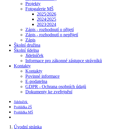
Projekty
Fotogalerie MŠ
2025⁄2026
2024⁄2025
2023⁄2024
Zápis - rozhodnutí o přijetí
Zápis - rozhodnutí o nepřijetí
Zápis
Školní družina
Školní jídelna
Jídelníček
Informace pro zákonné zástupce strávníků
Kontakty
Kontakty
Povinné informace
E-podatelna
GDPR - Ochrana osobních údajů
Dokumenty ke zveřejnění
Jídelníček
Prohlídka ZŠ
Prohlídka MŠ
Úvodní stránka