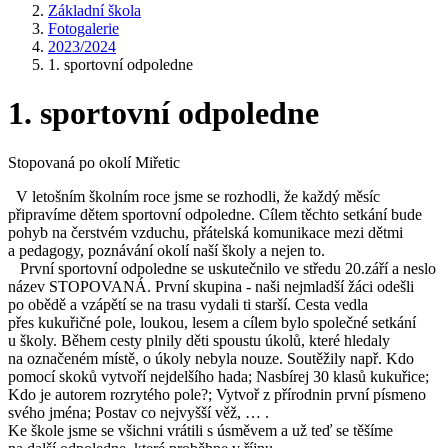
Základní škola
Fotogalerie
2023/2024
1. sportovní odpoledne
1. sportovní odpoledne
Stopovaná po okolí Miřetic
V letošním školním roce jsme se rozhodli, že každý měsíc
připravíme dětem sportovní odpoledne. Cílem těchto setkání bude
pohyb na čerstvém vzduchu, přátelská komunikace mezi dětmi
a pedagogy, poznávání okolí naší školy a nejen to.
První sportovní odpoledne se uskutečnilo ve středu 20.září a neslo
název STOPOVANÁ. První skupina - naši nejmladší žáci odešli
po obědě a vzápětí se na trasu vydali ti starší. Cesta vedla
přes kukuřičné pole, loukou, lesem a cílem bylo společné setkání
u školy. Během cesty plnily děti spoustu úkolů, které hledaly
na označeném místě, o úkoly nebyla nouze. Soutěžily např. Kdo
pomocí skoků vytvoří nejdelšího hada; Nasbírej 30 klasů kukuřice;
Kdo je autorem rozrytého pole?; Vytvoř z přírodnin první písmeno
svého jména; Postav co nejvyšší věž, … .
Ke škole jsme se všichni vrátili s úsměvem a už teď se těšíme