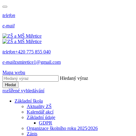
telefon
e-mail
telefon
+420 775 855 040
e-mail
zsmiretice1@gmail.com
Mapa webu
Hledaný výraz
Hledat
rozšířené vyhledávání
Základní škola
Aktuality ZŠ
Kalendář akcí
Základní údaje
GDPR
Organizace školního roku 2025⁄2026
Zápis