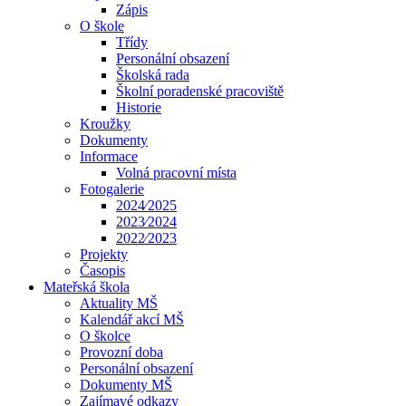
Zápis
O škole
Třídy
Personální obsazení
Školská rada
Školní poradenské pracoviště
Historie
Kroužky
Dokumenty
Informace
Volná pracovní místa
Fotogalerie
2024⁄2025
2023⁄2024
2022⁄2023
Projekty
Časopis
Mateřská škola
Aktuality MŠ
Kalendář akcí MŠ
O školce
Provozní doba
Personální obsazení
Dokumenty MŠ
Zajímavé odkazy