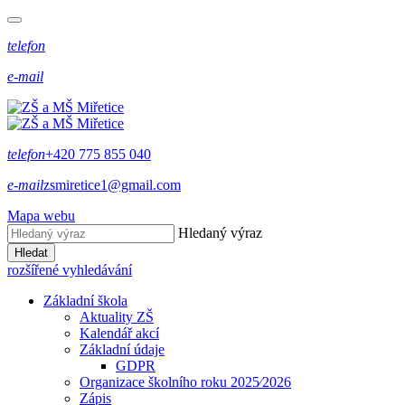
telefon
e-mail
telefon
+420 775 855 040
e-mail
zsmiretice1@gmail.com
Mapa webu
Hledaný výraz
Hledat
rozšířené vyhledávání
Základní škola
Aktuality ZŠ
Kalendář akcí
Základní údaje
GDPR
Organizace školního roku 2025⁄2026
Zápis