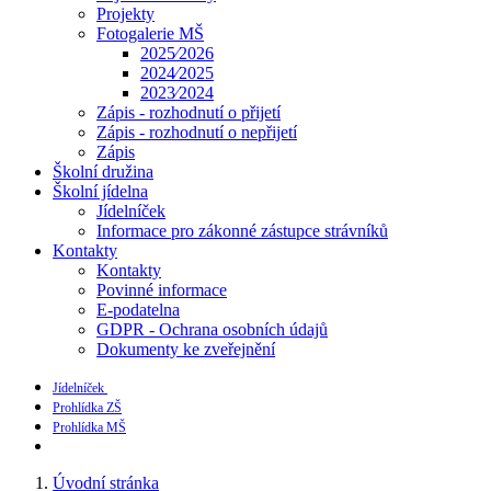
Projekty
Fotogalerie MŠ
2025⁄2026
2024⁄2025
2023⁄2024
Zápis - rozhodnutí o přijetí
Zápis - rozhodnutí o nepřijetí
Zápis
Školní družina
Školní jídelna
Jídelníček
Informace pro zákonné zástupce strávníků
Kontakty
Kontakty
Povinné informace
E-podatelna
GDPR - Ochrana osobních údajů
Dokumenty ke zveřejnění
Jídelníček
Prohlídka ZŠ
Prohlídka MŠ
Úvodní stránka