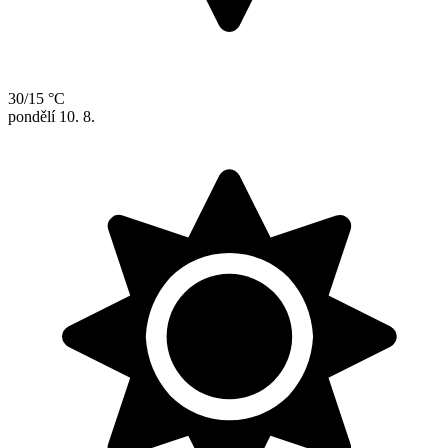
30/15 °C
pondělí
10. 8.