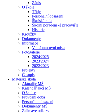
Zápis
O škole
Třídy
Personální obsazení
Školská rada
Školní poradenské pracoviště
Historie
Kroužky
Dokumenty
Informace
Volná pracovní místa
Fotogalerie
2024⁄2025
2023⁄2024
2022⁄2023
Projekty
Časopis
Mateřská škola
Aktuality MŠ
Kalendář akcí MŠ
O školce
Provozní doba
Personální obsazení
Dokumenty MŠ
Zajímavé odkazy