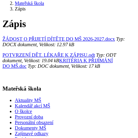
Mateřská škola
Zápis
Zápis
ŽÁDOST O PŘIJETÍ DÍTĚTE DO MŠ 2026-2027.docx
Typ:
DOCX dokument, Velikost: 12.97 kB
POTVRZENÍ DĚT. LÉKAŘE K ZÁPISU.odt
Typ: ODT
dokument, Velikost: 19.04 kB
KRITÉRIA K PŘIJÍMÁNÍ
DO MŠ.doc
Typ: DOC dokument, Velikost: 17 kB
Mateřská škola
Aktuality MŠ
Kalendář akcí MŠ
O školce
Provozní doba
Personální obsazení
Dokumenty MŠ
Zajímavé odkazy