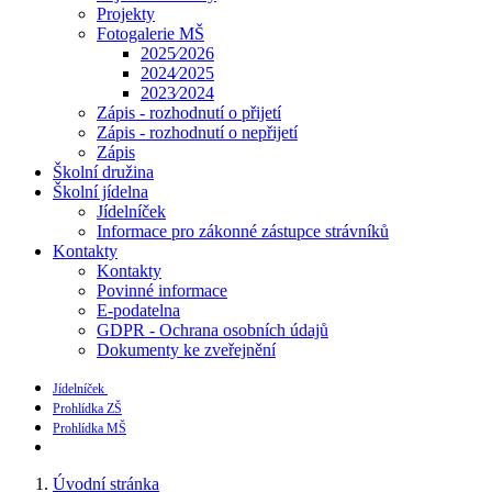
Projekty
Fotogalerie MŠ
2025⁄2026
2024⁄2025
2023⁄2024
Zápis - rozhodnutí o přijetí
Zápis - rozhodnutí o nepřijetí
Zápis
Školní družina
Školní jídelna
Jídelníček
Informace pro zákonné zástupce strávníků
Kontakty
Kontakty
Povinné informace
E-podatelna
GDPR - Ochrana osobních údajů
Dokumenty ke zveřejnění
Jídelníček
Prohlídka ZŠ
Prohlídka MŠ
Úvodní stránka