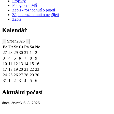
Projekty
Fotogalerie MŠ
Zápis - rozhodnutí o přijetí
Zápis - rozhodnutí o nepřijetí
Zápis
Kalendář
Srpen
2026
Po
Út
St
Čt
Pá
So
Ne
27
28
29
30
31
1
2
3
4
5
6
7
8
9
10
11
12
13
14
15
16
17
18
19
20
21
22
23
24
25
26
27
28
29
30
31
1
2
3
4
5
6
Aktuální počasí
dnes, čtvrtek 6. 8. 2026