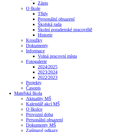
Zápis
O škole
Třídy
Personální obsazení
Školská rada
Školní poradenské pracoviště
Historie
Kroužky
Dokumenty
Informace
Volná pracovní místa
Fotogalerie
2024⁄2025
2023⁄2024
2022⁄2023
Projekty
Časopis
Mateřská škola
Aktuality MŠ
Kalendář akcí MŠ
O školce
Provozní doba
Personální obsazení
Dokumenty MŠ
Zajímavé odkazy