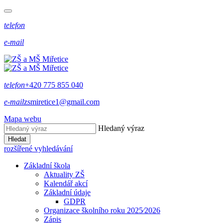
telefon
e-mail
telefon
+420 775 855 040
e-mail
zsmiretice1@gmail.com
Mapa webu
Hledaný výraz
Hledat
rozšířené vyhledávání
Základní škola
Aktuality ZŠ
Kalendář akcí
Základní údaje
GDPR
Organizace školního roku 2025⁄2026
Zápis