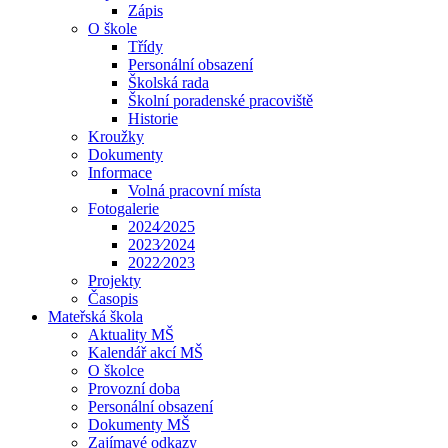
Zápis
O škole
Třídy
Personální obsazení
Školská rada
Školní poradenské pracoviště
Historie
Kroužky
Dokumenty
Informace
Volná pracovní místa
Fotogalerie
2024⁄2025
2023⁄2024
2022⁄2023
Projekty
Časopis
Mateřská škola
Aktuality MŠ
Kalendář akcí MŠ
O školce
Provozní doba
Personální obsazení
Dokumenty MŠ
Zajímavé odkazy