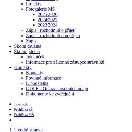
Projekty
Fotogalerie MŠ
2025⁄2026
2024⁄2025
2023⁄2024
Zápis - rozhodnutí o přijetí
Zápis - rozhodnutí o nepřijetí
Zápis
Školní družina
Školní jídelna
Jídelníček
Informace pro zákonné zástupce strávníků
Kontakty
Kontakty
Povinné informace
E-podatelna
GDPR - Ochrana osobních údajů
Dokumenty ke zveřejnění
Jídelníček
Prohlídka ZŠ
Prohlídka MŠ
Úvodní stránka