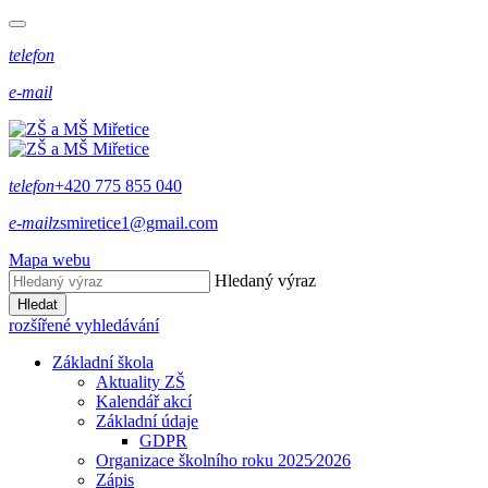
telefon
e-mail
telefon
+420 775 855 040
e-mail
zsmiretice1@gmail.com
Mapa webu
Hledaný výraz
Hledat
rozšířené vyhledávání
Základní škola
Aktuality ZŠ
Kalendář akcí
Základní údaje
GDPR
Organizace školního roku 2025⁄2026
Zápis