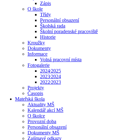
Zápis
O škole
Třídy
Personální obsazení
Školská rada
Školní poradenské pracoviště
Historie
Kroužky
Dokumenty
Informace
Volná pracovní místa
Fotogalerie
2024⁄2025
2023⁄2024
2022⁄2023
Projekty
Časopis
Mateřská škola
Aktuality MŠ
Kalendář akcí MŠ
O školce
Provozní doba
Personální obsazení
Dokumenty MŠ
Zajímavé odkazy