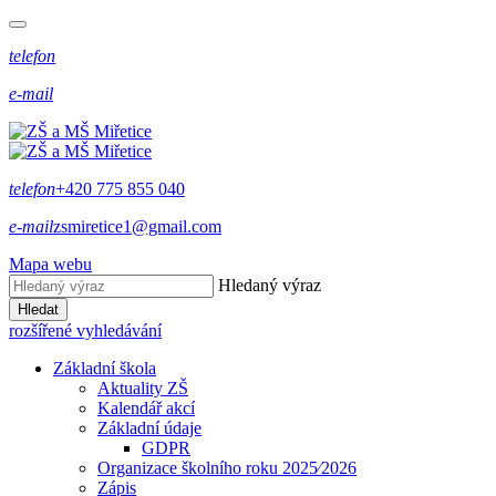
telefon
e-mail
telefon
+420 775 855 040
e-mail
zsmiretice1@gmail.com
Mapa webu
Hledaný výraz
Hledat
rozšířené vyhledávání
Základní škola
Aktuality ZŠ
Kalendář akcí
Základní údaje
GDPR
Organizace školního roku 2025⁄2026
Zápis