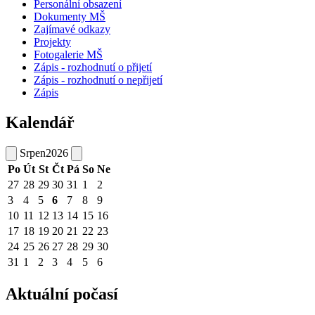
Personální obsazení
Dokumenty MŠ
Zajímavé odkazy
Projekty
Fotogalerie MŠ
Zápis - rozhodnutí o přijetí
Zápis - rozhodnutí o nepřijetí
Zápis
Kalendář
Srpen
2026
Po
Út
St
Čt
Pá
So
Ne
27
28
29
30
31
1
2
3
4
5
6
7
8
9
10
11
12
13
14
15
16
17
18
19
20
21
22
23
24
25
26
27
28
29
30
31
1
2
3
4
5
6
Aktuální počasí