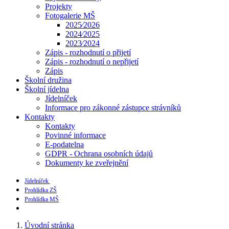
Projekty
Fotogalerie MŠ
2025⁄2026
2024⁄2025
2023⁄2024
Zápis - rozhodnutí o přijetí
Zápis - rozhodnutí o nepřijetí
Zápis
Školní družina
Školní jídelna
Jídelníček
Informace pro zákonné zástupce strávníků
Kontakty
Kontakty
Povinné informace
E-podatelna
GDPR - Ochrana osobních údajů
Dokumenty ke zveřejnění
Jídelníček
Prohlídka ZŠ
Prohlídka MŠ
Úvodní stránka